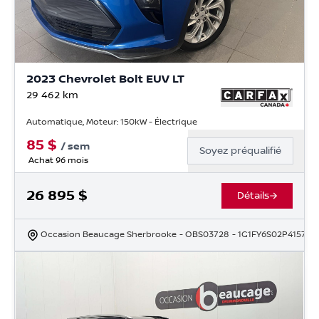
2023 Chevrolet Bolt EUV LT
29 462
km
Automatique, Moteur: 150kW - Électrique
85
$
/
sem
Soyez préqualifié
Achat 96 mois
26 895
$
Détails
Occasion Beaucage Sherbrooke
- OBS03728
- 1G1FY6S02P415702