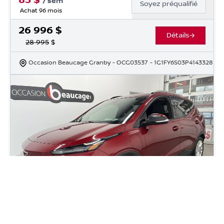
85
$
/
sem
Soyez préqualifié
Achat 96 mois
26 996
$
Détails
28 995
$
Occasion Beaucage Granby
- OCG03537
- 1G1FY6S03P4143328