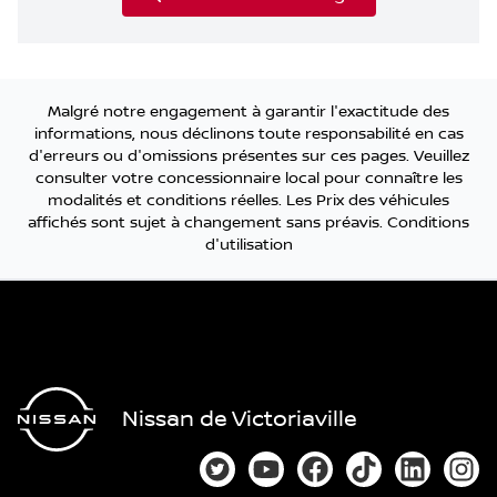
Malgré notre engagement à garantir l'exactitude des
informations, nous déclinons toute responsabilité en cas
d'erreurs ou d'omissions présentes sur ces pages. Veuillez
consulter votre concessionnaire local pour connaître les
modalités et conditions réelles. Les Prix des véhicules
affichés sont sujet à changement sans préavis.
Conditions
d'utilisation
Nissan de Victoriaville
Lien vers notre compte Twitter
Lien vers notre chaîne You
Lien vers notre page
Lien vers notre
Lien vers
Lien