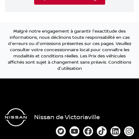
Malgré notre engagement à garantir l'exactitude des
informations, nous déclinons toute responsabilité en cas
d'erreurs ou d'omissions présentes sur ces pages. Veuillez
consulter votre concessionnaire local pour connaître les
modalités et conditions réelles. Les Prix des véhicules
affichés sont sujet à changement sans préavis.
Conditions
d'utilisation
Nissan de Victoriaville
Lien vers notre compte Twitter
Lien vers notre chaîne You
Lien vers notre page
Lien vers notre
Lien vers
Lien