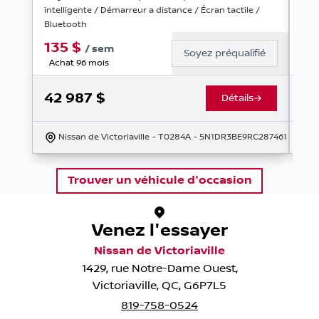
intelligente / Démarreur a distance / Écran tactile /
Bluetooth
135
$
8
/
sem
Soyez préqualifié
Achat 96 mois
Ach
42 987
$
13
Détails
Nissan de Victoriaville
- T0284A
- 5N1DR3BE9RC287461
Trouver un véhicule d'occasion
Venez l'essayer
Nissan de Victoriaville
1429, rue Notre-Dame Ouest
,
Victoriaville
,
QC
,
G6P7L5
819-758-0524