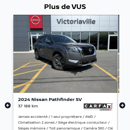
Plus de VUS
2024 Nissan Pathfinder SV
20
37 188
km
221
Jamais accidenté / 1 seul propriétaire / AWD /
Jama
Climatisation 2 zones / Siège électrique conducteur /
Toit
Sièges mémoire / Toit panoramique / Caméra 360 / Clé