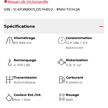
Nissan de Victoriaville
VIN
:
1C4PJMBX7LD574802
- #
NIV-T0142A
Spécifications
Kilométrage
Consommation
89 888 km
12.9 Ville / 9.9
Autoroute
Remorquage
Motorisation
4 500 LBS
3.2L 6 cyl
Transmission
Carburant
Automatique
À essence
Couleur Ext./Int.
Rouage
Noir / Noir
AWD