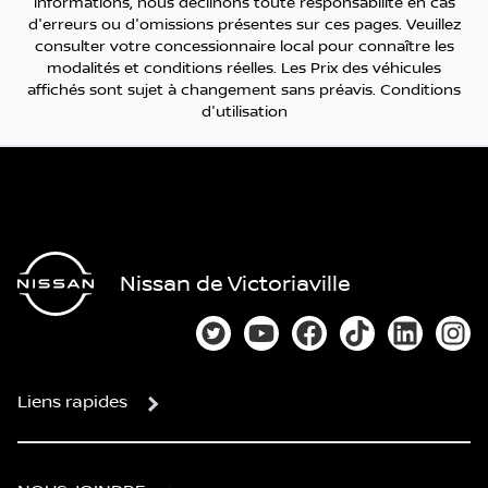
informations, nous déclinons toute responsabilité en cas
d'erreurs ou d'omissions présentes sur ces pages. Veuillez
consulter votre concessionnaire local pour connaître les
modalités et conditions réelles. Les Prix des véhicules
affichés sont sujet à changement sans préavis.
Conditions
d'utilisation
Nissan de Victoriaville
Lien vers notre compte Twitter
Lien vers notre chaîne You
Lien vers notre page
Lien vers notre
Lien vers
Lien
Liens rapides