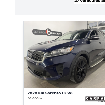
27
véhicule
s
a
2020 Kia Sorento EX V6
56 605
km