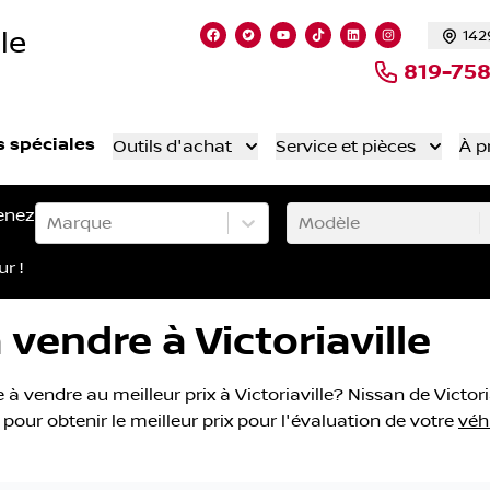
le
142
Lien vers notre page facebook
Lien vers notre compte Twitt
Lien vers notre chaîne 
Lien vers notre comp
Lien vers notre
Lien vers n
819-75
s spéciales
Outils d'achat
Service et pièces
À p
enez
Marque
Modèle
ur !
vendre à Victoriaville
 vendre au meilleur prix à Victoriaville? Nissan de Victoriav
pour obtenir le meilleur prix pour l'évaluation de votre
véh