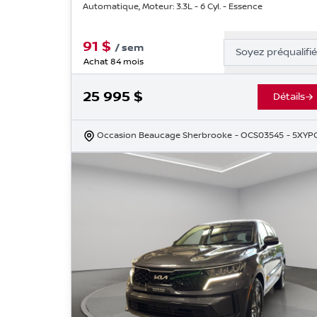
Automatique, Moteur: 3.3L - 6 Cyl. - Essence
91
$
/
sem
Soyez préqualifi
Achat 84 mois
25 995
$
Détails
Occasion Beaucage Sherbrooke
- OCS03545
- 5XYP