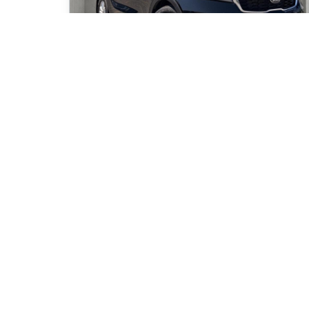
2019 Kia Sorento LX V6
130 000
km
Automatique, Moteur: 3.3L - 6 Cyl. - Essence
63
$
/
sem
Soyez préqualifi
Achat 72 mois
15 495
$
Détails