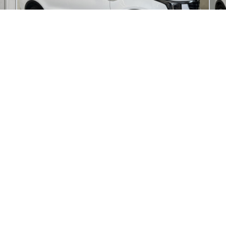
2025 Kia Sorento LX
2
12 145
km
88
TRACTION INTÉGRALE | 7 PLACES | CONSOMMATION
Au
ÉCONOMIQUE Le Kia Sorento 2025 présente une élégance
moderne avec sa couleur blanche et des performances
fiables grâce à sa traction intégrale.
117
$
8
/
sem
é
Soyez préqualifié
Achat 96 mois
Ac
2
36 995
$
Détails