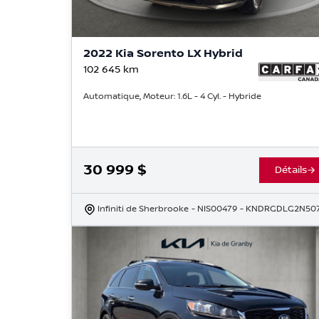
2022 Kia Sorento LX Hybrid
102 645
km
Automatique, Moteur: 1.6L - 4 Cyl. - Hybride
30 999
$
Détails
Infiniti de Sherbrooke
- NIS00479
- KNDRGDLG2N50