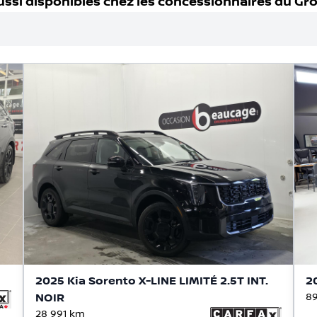
ussi disponible
s
chez les concessionnaires
du Gr
2025 Kia Sorento X-LINE LIMITÉ 2.5T INT.
2
NOIR
89
28 991
km