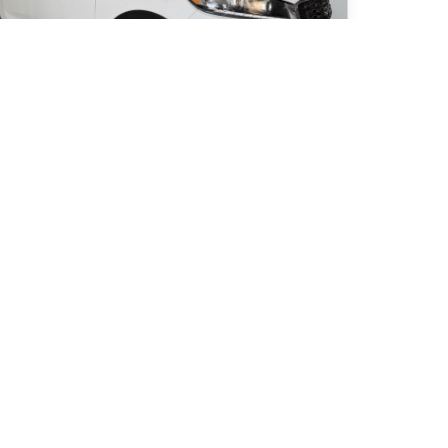
020 Kia Sorento EX V6
 740
km
tomatique, Moteur: 3.3L - 6 Cyl. - Essence
2
$
/
sem
Soyez préqualifié
hat 84 mois
3 495
$
Détails
23 995
$