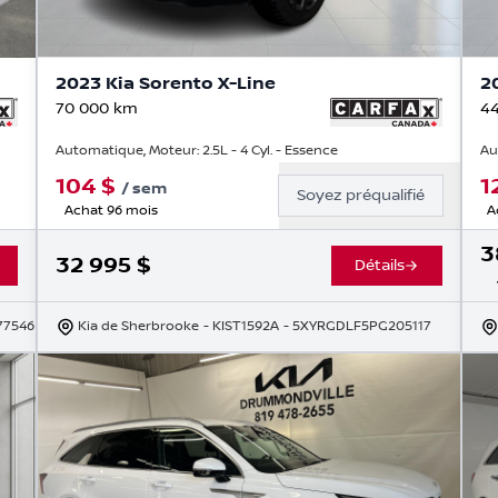
2023 Kia Sorento X-Line
2
70 000
km
44
Automatique, Moteur: 2.5L - 4 Cyl. - Essence
Au
104
$
1
/
sem
Soyez préqualifié
Achat 96 mois
A
3
32 995
$
Détails
77546
Kia de Sherbrooke
- KIST1592A
- 5XYRGDLF5PG205117