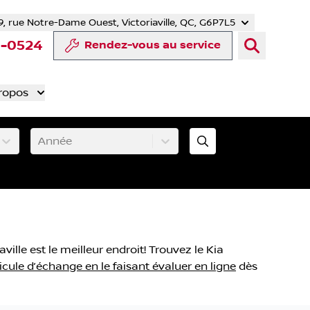
9, rue Notre-Dame Ouest, Victoriaville, QC, G6P7L5
er
YouTube
te Tiktok
 compte LinkedIn
otre compte Instagram
8-0524
Rendez-vous au service
ropos
Année
ille est le meilleur endroit! Trouvez le Kia
icule d’échange en le faisant évaluer en ligne
dès