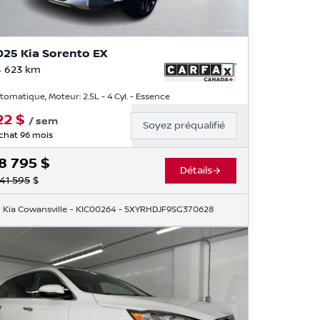
025 Kia Sorento EX
 623
km
tomatique, Moteur: 2.5L - 4 Cyl. - Essence
22
$
/
sem
Soyez préqualifié
chat 96 mois
8 795
$
Détails
41 595
$
Kia Cowansville
- KIC00264
- 5XYRHDJF9SG370628