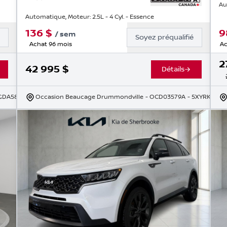
Au
Automatique, Moteur: 2.5L - 4 Cyl. - Essence
136
$
9
/
sem
é
Soyez préqualifié
Achat 96 mois
Ac
2
42 995
$
Détails
GDA58LG699615
Occasion Beaucage Drummondville
- OCD03579A
- 5XYRKDJF8