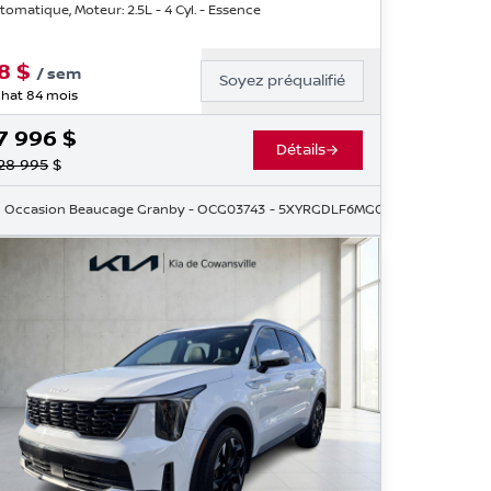
tomatique, Moteur: 2.5L - 4 Cyl. - Essence
8
$
/
sem
Soyez préqualifié
hat 84 mois
7 996
$
Détails
28 995
$
SG379709
Occasion Beaucage Granby
- OCG03743
- 5XYRGDLF6MG032011