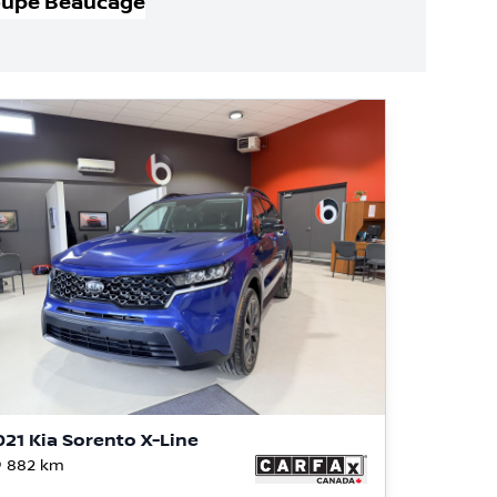
oupe Beaucage
021 Kia Sorento X-Line
 882
km