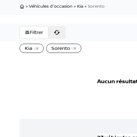
»
Véhicules d'occasion
»
Kia
»
Sorento
Page d'accueil
Filtrer
Kia
Sorento
Aucun résulta