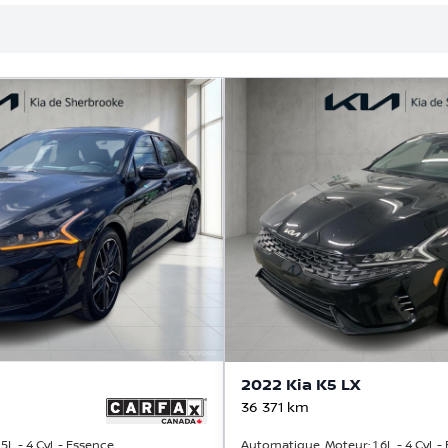
2022 Kia K5 LX
36 371
km
L - 4 Cyl. - Essence
Automatique, Moteur: 1.6L - 4 Cyl. -