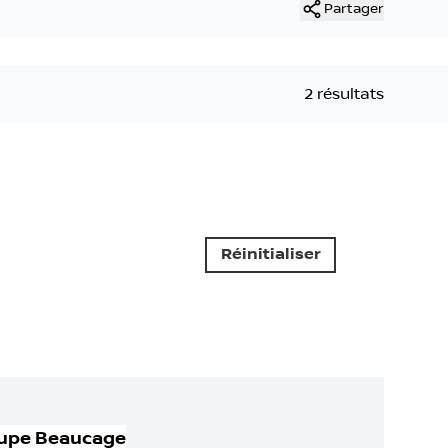
Partager
2 résultats
Réinitialiser
upe Beaucage