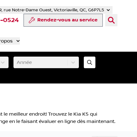
9, rue Notre-Dame Ouest, Victoriaville, QC, G6P7L5
er
YouTube
te Tiktok
 compte LinkedIn
otre compte Instagram
8-0524
Rendez-vous au service
ropos
Année
t le meilleur endroit! Trouvez le Kia K5 qui
ange en le faisant évaluer en ligne dès maintenant.