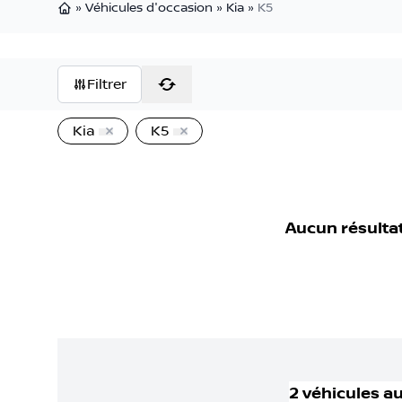
»
Véhicules d'occasion
»
Kia
»
K5
Page d'accueil
Filtrer
Kia
K5
Aucun résulta
2
véhicule
s
au