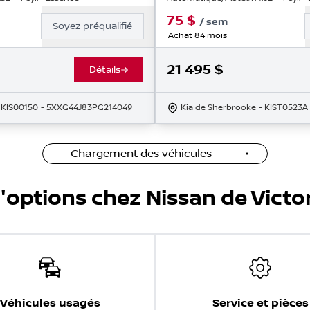
75
$
/
sem
Soyez préqualifié
Achat 84 mois
21 495
$
Détails
 KIS00150
- 5XXG44J83PG214049
Kia de Sherbrooke
- KIST0523A
Chargement des véhicules
'options chez Nissan de Victor
Véhicules usagés
Service et pièces