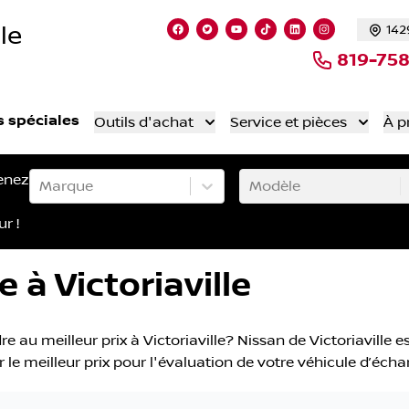
le
142
Lien vers notre page facebook
Lien vers notre compte Twitt
Lien vers notre chaîne 
Lien vers notre comp
Lien vers notre
Lien vers n
819-75
s spéciales
Outils d'achat
Service et pièces
À p
enez
Marque
Modèle
ur !
 à Victoriaville
au meilleur prix à Victoriaville? Nissan de Victoriaville es
 le meilleur prix pour l'évaluation de votre véhicule d’éch