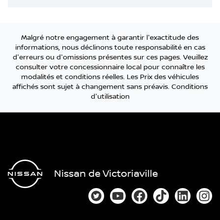
Malgré notre engagement à garantir l'exactitude des
informations, nous déclinons toute responsabilité en cas
d'erreurs ou d'omissions présentes sur ces pages. Veuillez
consulter votre concessionnaire local pour connaître les
modalités et conditions réelles. Les Prix des véhicules
affichés sont sujet à changement sans préavis.
Conditions
d'utilisation
Nissan de Victoriaville
Lien vers notre compte Twitter
Lien vers notre chaîne You
Lien vers notre page
Lien vers notre
Lien vers
Lien