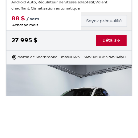
Android Auto, Régulateur de vitesse adaptatif, Volant
chauffant, Climatisation automatique
88
$
/
sem
Soyez préqualifié
Achat 96 mois
27 995
$
Détails
Mazda de Sherbrooke
- mas00975
- 3MVDMBCM3PM514690