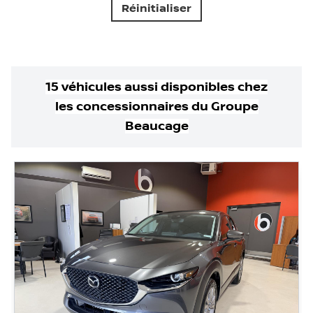
Réinitialiser
15
véhicule
s
aussi disponible
s
chez
les concessionnaires
du Groupe
Beaucage