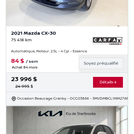
2021 Mazda CX-30
75 418
km
Automatique, Moteur: 2.5L - 4 Cyl. - Essence
84
$
/
sem
Soyez préqualifié
Achat 84 mois
23 996
$
Détails
24 995
$
Occasion Beaucage Granby
- OCG03866
- 3MVDMBCL1MM276812