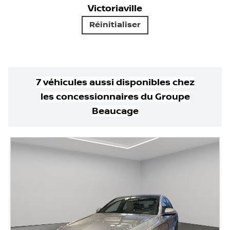
Victoriaville
Réinitialiser
7
véhicule
s
aussi disponible
s
chez
les concessionnaires
du Groupe
Beaucage