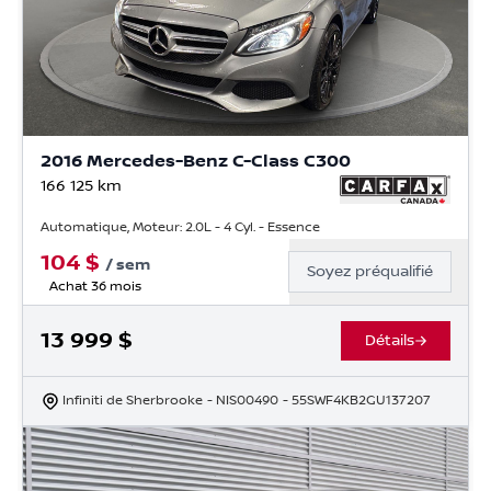
2016 Mercedes-Benz C-Class C300
166 125
km
Automatique, Moteur: 2.0L - 4 Cyl. - Essence
104
$
/
sem
Soyez préqualifié
Achat 36 mois
13 999
$
Détails
Infiniti de Sherbrooke
- NIS00490
- 55SWF4KB2GU137207