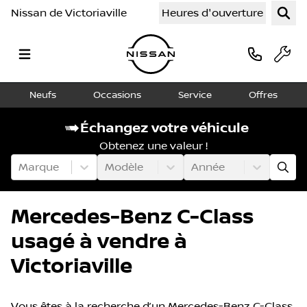
Nissan de Victoriaville
Heures d'ouverture
Neufs
Occasions
Service
Offres
Échangez votre véhicule
Obtenez une valeur !
Marque
Modèle
Année
Mercedes-Benz C-Class
usagé à vendre à
Victoriaville
Vous êtes à la recherche d’un Mercedes-Benz C-Class