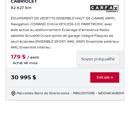
CABRIOLET
82 627
km
ÉQUIPEMENT EN VEDETTE ENSEMBLE HAUT DE GAMME (MPP)
Navigation COMAND Online KEYLESS-GO PARKTRONIC avec
aide active au stationnement Éclairage d'ambiance Radio
satellite SiriusXM Ouvre-porte de garage intégré Plaques de
seuil éclairées ENSEMBLE SPORT AMG (MSP) Ensemble extérieur
AMG Ensemble intérieu
179
$
/
sem
Soyez préqualifié
Achat 48 mois
30 995
$
Détails
Mercedes-Benz de Sherbrooke
- MBS250109B
- WDDWK4KB6HF44
Chargement des véhicules