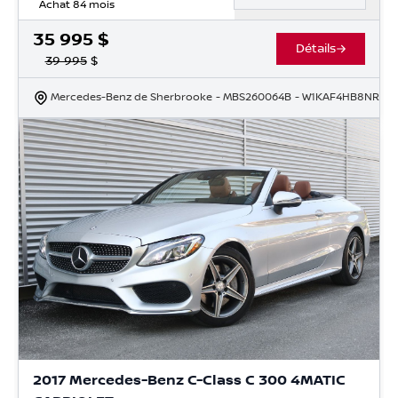
Achat 84 mois
35 995
$
Détails
39 995
$
Mercedes-Benz de Sherbrooke
- MBS260064B
- W1KAF4HB8NR066
2017 Mercedes-Benz C-Class C 300 4MATIC