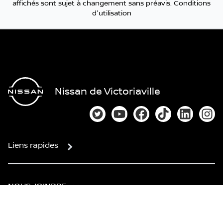
affichés sont sujet à changement sans préavis.
Conditions
d'utilisation
Nissan de Victoriaville
Lien vers notre compte Twitter
Lien vers notre chaîne You
Lien vers notre page
Lien vers notre
Lien vers
Lien
Liens rapides
NOUS JOINDRE
Ventes