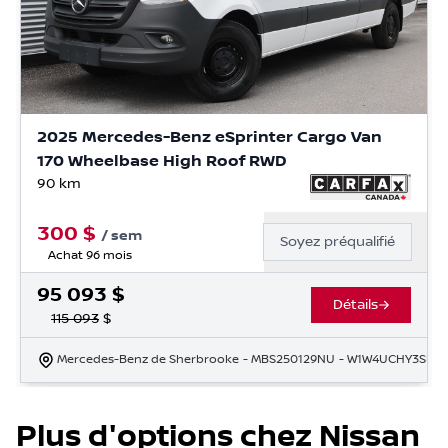
2025 Mercedes-Benz eSprinter Cargo Van
170 Wheelbase High Roof RWD
90
km
300
$
/
sem
Soyez préqualifié
Achat 96 mois
95 093
$
Détails
115 093
$
Mercedes-Benz de Sherbrooke
- MBS250129NU
- W1W4UCHY3SP76
Plus d'options chez Nissan