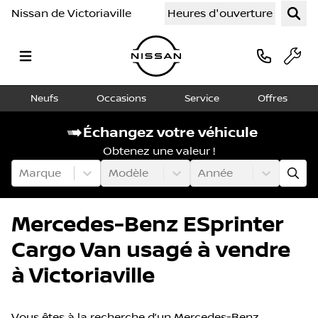
Nissan de Victoriaville
Heures d'ouverture
Neufs
Occasions
Service
Offres
Échangez votre véhicule
Obtenez une valeur !
Marque
Modèle
Année
Mercedes-Benz ESprinter
Cargo Van usagé à vendre
à Victoriaville
Vous êtes à la recherche d’un Mercedes-Benz