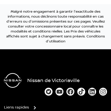
Malgré notre engagement à garantir l'exactitude des
informations, nous déclinons toute responsabilité en cas
d'erreurs ou d'omissions présentes sur ces pages. Veuillez
consulter votre concessionnaire local pour connaître les
modalités et conditions réelles. Les Prix des véhicules
affichés sont sujet à changement sans préavis.
Conditions
d'utilisation
Nissan de Victoriaville
Lien vers notre compte Twitter
Lien vers notre chaîne You
Lien vers notre page
Lien vers notre
Lien vers
Lien
Liens rapides