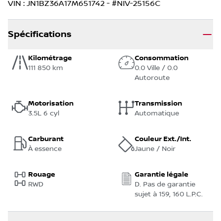
VIN
:
JN1BZ36A17M651742
- #
NIV-25156C
Spécifications
Kilométrage
Consommation
111 850 km
0.0 Ville / 0.0
Autoroute
Motorisation
Transmission
3.5L 6 cyl
Automatique
Carburant
Couleur Ext./Int.
À essence
Jaune / Noir
Rouage
Garantie légale
RWD
D. Pas de garantie
sujet à 159, 160 L.P.C.