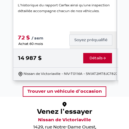
L'historique du rapport Carfax ainsi qu’une inspection
Jama
détaillée accompagne chacun de nos véhicules.
tact
CarP
72
$
8
/
sem
Soyez préqualifié
Achat 60 mois
Ach
14 987
$
22
Détails
Nissan de Victoriaville
- NIV-T0116A
- 5N1AT2MT8JC782720
Trouver un véhicule d'occasion
Venez l'essayer
Nissan de Victoriaville
1429, rue Notre-Dame Ouest
,