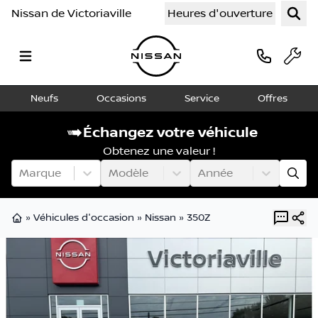
Nissan de Victoriaville
Heures d'ouverture
Neufs
Occasions
Service
Offres
Échangez votre véhicule
Obtenez une valeur !
Marque
Modèle
Année
»
Véhicules d'occasion
»
Nissan
»
350Z
Page d'accueil