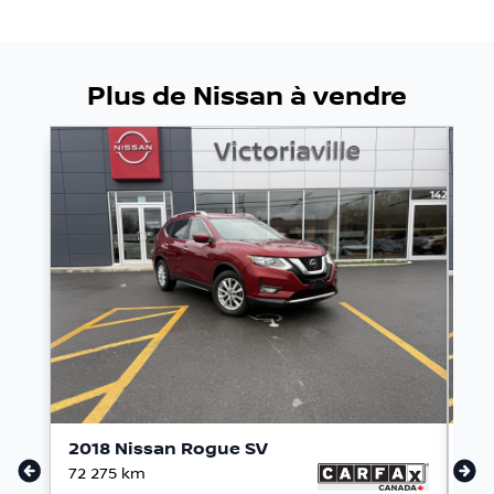
Plus de Nissan à vendre
2018 Nissan Rogue SV
20
72 275
km
98 