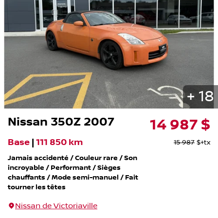
+
18
Nissan
350Z
2007
14 987
$
Base
|
111 850 km
15 987
$
+tx
Jamais accidenté / Couleur rare / Son
incroyable / Performant / Sièges
chauffants / Mode semi-manuel / Fait
tourner les têtes
Nissan de Victoriaville