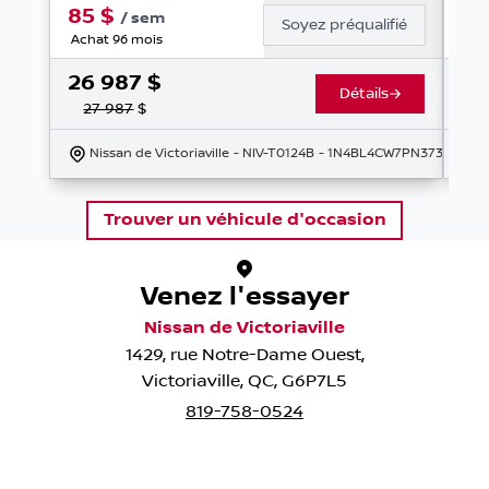
85
$
9
/
sem
Soyez préqualifié
Achat 96 mois
Ach
26 987
$
15
Détails
27 987
$
Nissan de Victoriaville
- NIV-T0124B
- 1N4BL4CW7PN373935
Trouver un véhicule d'occasion
Venez l'essayer
Nissan de Victoriaville
1429, rue Notre-Dame Ouest
,
Victoriaville
,
QC
,
G6P7L5
819-758-0524