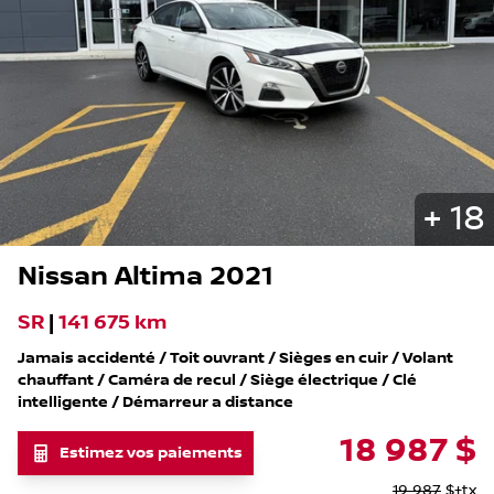
+
18
Nissan
Altima
2021
SR
|
141 675 km
Jamais accidenté / Toit ouvrant / Sièges en cuir / Volant
chauffant / Caméra de recul / Siège électrique / Clé
intelligente / Démarreur a distance
18 987
$
Estimez vos paiements
19 987
$
+tx