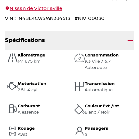
Nissan de Victoriaville
VIN
:
1N4BL4CW5MN334613
- #
NIV-00030
Spécifications
Kilométrage
Consommation
141 675 km
9.3 Ville / 6.7
Autoroute
Motorisation
Transmission
2.5L 4 cyl
Automatique
Carburant
Couleur Ext./Int.
À essence
Blanc / Noir
Rouage
Passagers
AWD
5