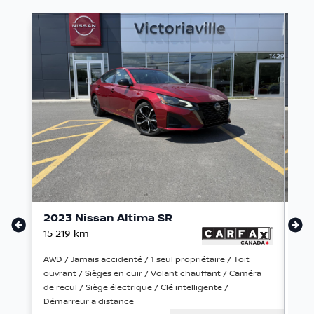
2023 Nissan Altima SR
20
15 219
km
113
AWD / Jamais accidenté / 1 seul propriétaire / Toit
Jama
ouvrant / Sièges en cuir / Volant chauffant / Caméra
Gro
de recul / Siège électrique / Clé intelligente /
Démarreur a distance