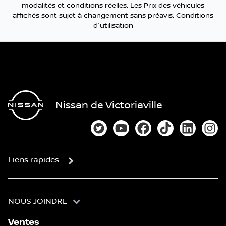
modalités et conditions réelles. Les Prix des véhicules
affichés sont sujet à changement sans préavis.
Conditions
d'utilisation
Nissan de Victoriaville
Lien vers notre compte Twitter
Lien vers notre chaîne You
Lien vers notre page
Lien vers notre
Lien vers
Lien
Liens rapides
NOUS JOINDRE
Ventes