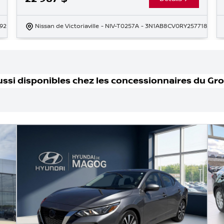
92
Nissan de Victoriaville
- NIV-T0257A
- 3N1AB8CV0RY257718
ussi disponible
s
chez les concessionnaires
du Gr