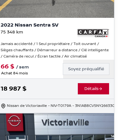
2022 Nissan Sentra SV
75 348
km
Jamais accidenté / 1 Seul propriétaire / Toit ouvrant /
Sièges chauffants / Démarreur a distance / Clé intelligente
/ Caméra de recul / Écran tactile / Air climatisé
66
$
/
sem
Soyez préqualifié
Achat 84 mois
18 987
$
Détails
Nissan de Victoriaville
- NIV-T0179A
- 3N1AB8CV5NY266330