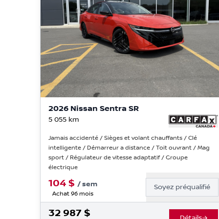
2026 Nissan Sentra SR
5 055
km
Jamais accidenté / Sièges et volant chauffants / Clé
intelligente / Démarreur a distance / Toit ouvrant / Mag
sport / Régulateur de vitesse adaptatif / Groupe
électrique
104
$
/
sem
Soyez préqualifié
Achat 96 mois
32 987
$
Détails