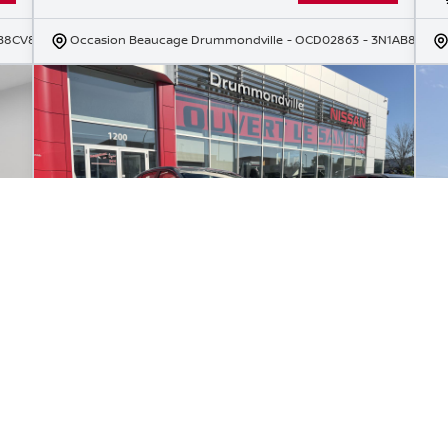
AB8CV8RY358957
Occasion Beaucage Drummondville
- OCD02863
- 3N1AB8BV1N
2025 Nissan Sentra SV Moonroof
2
10 616
km
14
Sièges chauffants, Climatisation 2 zones, Entrée sans clé,
Ja