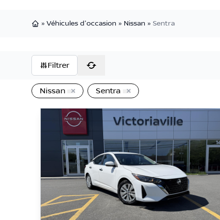
»
Véhicules d'occasion
»
Nissan
»
Sentra
Page d'accueil
Filtrer
Nissan
Sentra