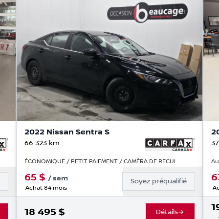
2022 Nissan Sentra S
2
66 323
km
37
ÉCONOMIQUE / PETIT PAIEMENT / CAMÉRA DE RECUL
Au
65
$
6
/
sem
é
Soyez préqualifié
Achat 84 mois
Ac
1
18 495
$
Détails