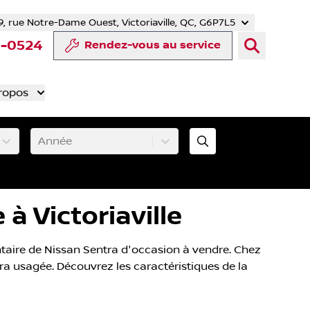
9, rue Notre-Dame Ouest, Victoriaville, QC, G6P7L5
er
YouTube
te Tiktok
 compte LinkedIn
otre compte Instagram
8-0524
Rendez-vous au service
ropos
Année
à Victoriaville
taire de Nissan Sentra d'occasion à vendre. Chez
ra usagée. Découvrez les caractéristiques de la