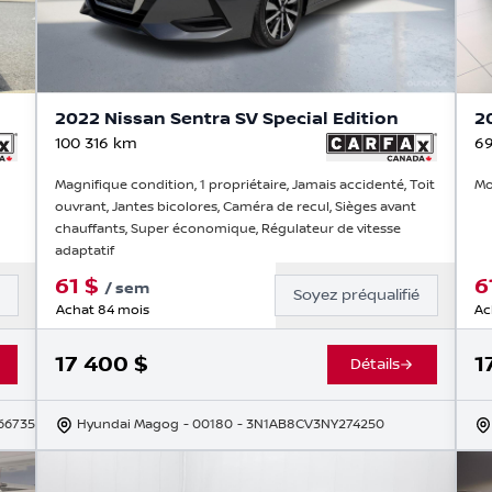
2022 Nissan Sentra SV Special Edition
2
100 316
km
69
Magnifique condition, 1 propriétaire, Jamais accidenté, Toit
Mo
ouvrant, Jantes bicolores, Caméra de recul, Sièges avant
chauffants, Super économique, Régulateur de vitesse
adaptatif
61
$
6
/
sem
é
Soyez préqualifié
Achat 84 mois
Ac
17 400
$
1
Détails
66735
Hyundai Magog
- 00180
- 3N1AB8CV3NY274250