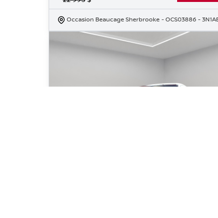
Occasion Beaucage Sherbrooke
- OCS03886
- 3N1
2021 Nissan Sentra SV
70 614
km
Automatique, Moteur: 2.0L - 4 Cyl. - Essence