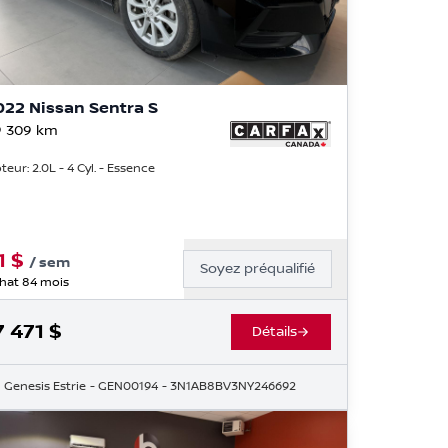
022 Nissan Sentra S
 309
km
teur: 2.0L - 4 Cyl. - Essence
1
$
/
sem
Soyez préqualifié
hat 84 mois
7 471
$
Détails
Genesis Estrie
- GEN00194
- 3N1AB8BV3NY246692