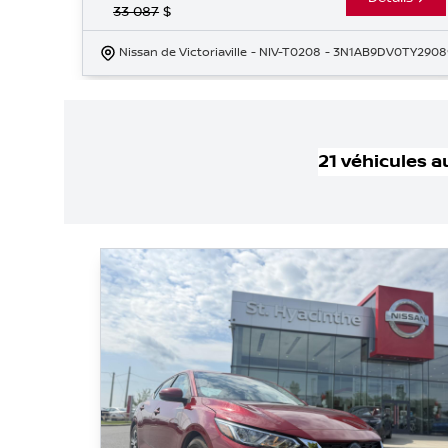
33 087
$
Nissan de Victoriaville
- NIV-T0208
- 3N1AB9DV0TY2908
21
véhicule
s
a