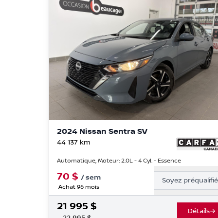
2024 Nissan Sentra SV
44 137
km
Automatique, Moteur: 2.0L - 4 Cyl. - Essence
70
$
/
sem
Soyez préqualifi
Achat 96 mois
21 995
$
Détails
22 995
$