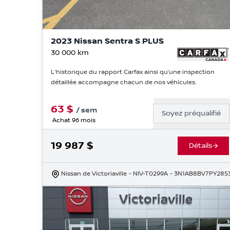
2023 Nissan Sentra S PLUS
30 000
km
L'historique du rapport Carfax ainsi qu’une inspection
détaillée accompagne chacun de nos véhicules.
63
$
/
sem
Soyez préqualifié
Achat 96 mois
19 987
$
Détails
Nissan de Victoriaville
- NIV-T0299A
- 3N1AB8BV7PY285