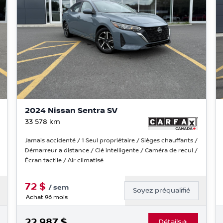
2024 Nissan Sentra SV
33 578
km
Jamais accidenté / 1 Seul propriétaire / Sièges chauffants /
Démarreur a distance / Clé intelligente / Caméra de recul /
Écran tactile / Air climatisé
72
$
/
sem
Soyez préqualifié
Achat 96 mois
22 987
$
Détails