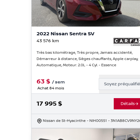
2022 Nissan Sentra SV
43 576
km
Très bas kilomètrage, Très propre, Jamais accidenté,
Démarreur à distance, Sièges chauffants, Apple carplay,
Automatique, Moteur: 2.0L - 4 Cyl. - Essence
63
$
/
sem
Soyez préqualifi
Achat 84 mois
17 995
$
Détails
Nissan de St-Hyacinthe
- NIH00551
- 3N1AB8CV9NY2