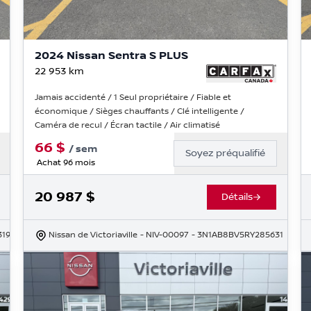
2024 Nissan Sentra S PLUS
22 953
km
Jamais accidenté / 1 Seul propriétaire / Fiable et
économique / Sièges chauffants / Clé intelligente /
Caméra de recul / Écran tactile / Air climatisé
66
$
/
sem
Soyez préqualifié
Achat 96 mois
20 987
$
Détails
319
Nissan de Victoriaville
- NIV-00097
- 3N1AB8BV5RY285631