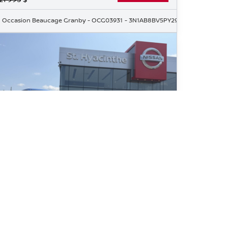
Y230197
Occasion Beaucage Granby
- OCG03931
- 3N1AB8BV5PY296805
020 Nissan Sentra SV
3 711
km
mais accidenté, Sièges chauffants, Démarreur à