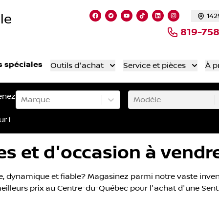
le
142
Lien vers notre page facebook
Lien vers notre compte Twitt
Lien vers notre chaîne 
Lien vers notre comp
Lien vers notre
Lien vers n
819-75
s spéciales
Outils d'achat
Service et pièces
À p
enez
Marque
Modèle
ur !
 et d'occasion à vendre 
, dynamique et fiable? Magasinez parmi notre vaste inven
 meilleurs prix au Centre-du-Québec pour l'achat d'une Sent