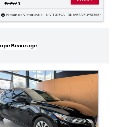
10 987
$
Nissan de Victoriaville
- NIV-T0139A
- 3N1AB7AP1JY313684
oupe Beaucage