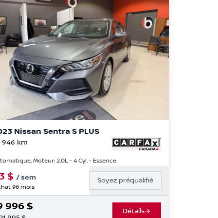
023 Nissan Sentra S PLUS
 946
km
tomatique, Moteur: 2.0L - 4 Cyl. - Essence
3
$
/
sem
Soyez préqualifié
hat 96 mois
9 996
$
Détails
21 995
$