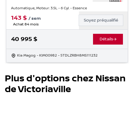
Automatique, Moteur: 3.5L - 6 Cyl. - Essence
143
$
/
sem
Soyez préqualifié
Achat 84 mois
40 995
$
Détails
Kia Magog
- KIM00982
- 5TDLZRBH8MS111232
Plus d'options chez Nissan
de Victoriaville
Véhicules neufs
Véhicules usagés