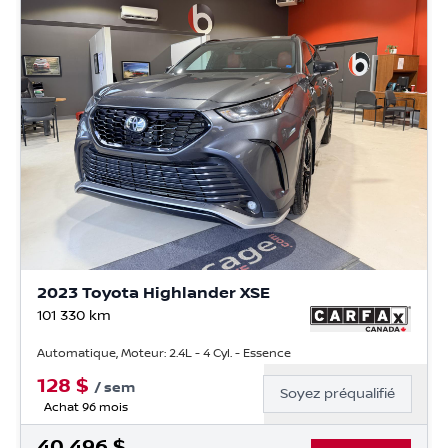
2023 Toyota Highlander XSE
101 330
km
Automatique, Moteur: 2.4L - 4 Cyl. - Essence
128
$
/
sem
Soyez préqualifié
Achat 96 mois
40 496
$