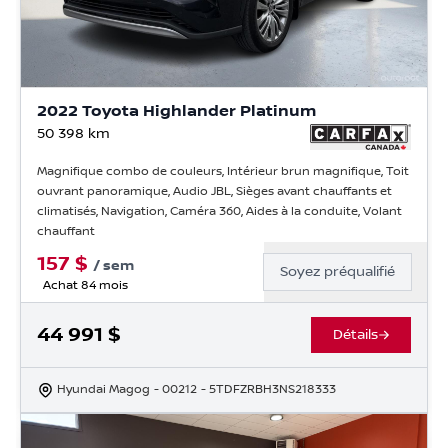
2022 Toyota Highlander Platinum
50 398
km
Magnifique combo de couleurs, Intérieur brun magnifique, Toit
ouvrant panoramique, Audio JBL, Sièges avant chauffants et
climatisés, Navigation, Caméra 360, Aides à la conduite, Volant
chauffant
157
$
/
sem
Soyez préqualifié
Achat 84 mois
44 991
$
Détails
Hyundai Magog
- 00212
- 5TDFZRBH3NS218333