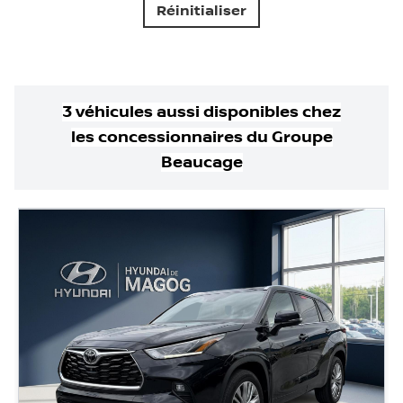
Réinitialiser
3
véhicule
s
aussi disponible
s
chez
les concessionnaires
du Groupe
Beaucage