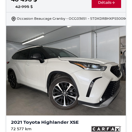
Détails
42 995
$
Occasion Beaucage Granby
- OCG03651
- 5TDKDRBHXPS500968
2021 Toyota Highlander XSE
72 577
km