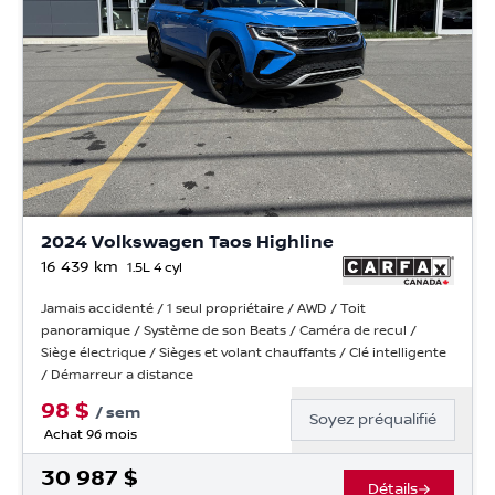
2024 Volkswagen Taos Highline
16 439
km
1.5L 4 cyl
Jamais accidenté / 1 seul propriétaire / AWD / Toit
panoramique / Système de son Beats / Caméra de recul /
Siège électrique / Sièges et volant chauffants / Clé intelligente
/ Démarreur a distance
98
$
/
sem
Soyez préqualifié
Achat 96 mois
30 987
$
Détails