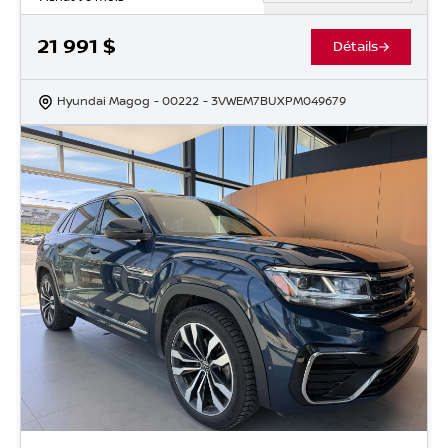
21 991
$
Détails
Hyundai Magog
- 00222
- 3VWEM7BUXPM049679