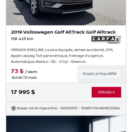
2019 Volkswagen Golf AllTrack Golf Alltrack
158 423
km
VERSION EXECLINE, La plus équipée, Jamais accidenté, GPS,
Apple carplay, Toit panoramique, Freinage d'urgence,
Automatique, Moteur: 1.8L - 4 Cyl. - Essence
73
$
/
sem
Soyez préqualifié
Achat 72 mois
17 995
$
Détails
Nissan de St-Hyacinthe
- NIH00537
- 3VWH17AU6KM520954