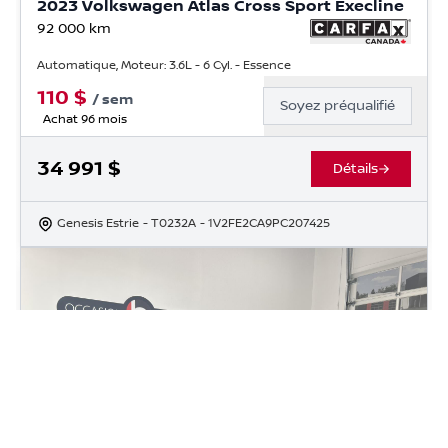
2023 Volkswagen Atlas Cross Sport Execline
92 000
km
Automatique, Moteur: 3.6L - 6 Cyl. - Essence
110
$
/
sem
Soyez préqualifié
Achat 96 mois
34 991
$
Détails
Genesis Estrie
- T0232A
- 1V2FE2CA9PC207425