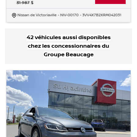
31 987
$
Nissan de Victoriaville
- NIV-00170
- 3VV4X7B2XRM042031
42
véhicule
s
aussi disponible
s
chez les concessionnaires
du
Groupe Beaucage