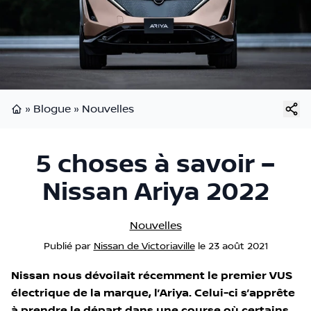
»
Blogue
»
Nouvelles
Page d'accueil
5 choses à savoir –
Nissan Ariya 2022
Nouvelles
Publié
par
Nissan de Victoriaville
le
23 août 2021
Nissan nous dévoilait récemment le premier VUS
électrique de la marque, l’Ariya. Celui-ci s’apprête
à prendre le départ dans une course où certains