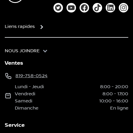
Lien vers notre compte Twitter
Lien vers notre chaîne You
Lien vers notre page
Lien vers notre
Lien vers
Lien
Liens rapides
NOUS JOINDRE
Ventes
819-758-0524
Lundi
-
Jeudi
8:00
-
20:00
Vendredi
8:00
-
17:00
Samedi
10:00
-
16:00
Dimanche
En ligne
Service