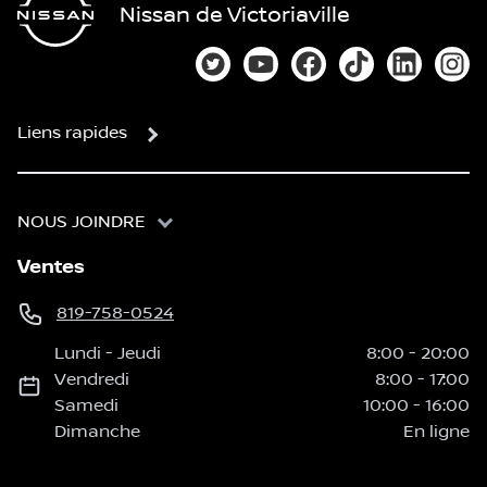
Nissan de Victoriaville
Lien vers notre compte Twitter
Lien vers notre chaîne You
Lien vers notre page
Lien vers notre
Lien vers
Lien
Liens rapides
NOUS JOINDRE
Ventes
819-758-0524
Lundi
-
Jeudi
8:00
-
20:00
Vendredi
8:00
-
17:00
Samedi
10:00
-
16:00
Dimanche
En ligne