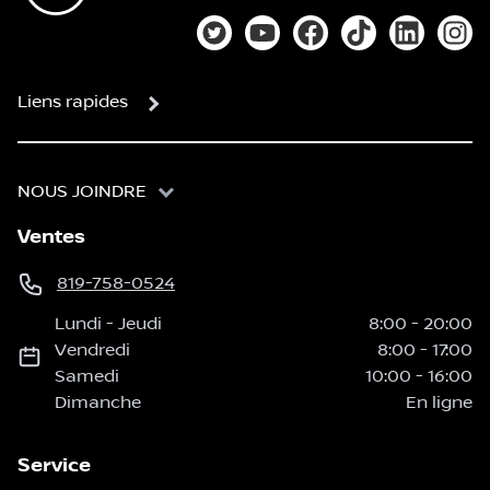
Lien vers notre compte Twitter
Lien vers notre chaîne You
Lien vers notre page
Lien vers notre
Lien vers
Lien
Liens rapides
NOUS JOINDRE
Ventes
819-758-0524
Lundi
-
Jeudi
8:00
-
20:00
Vendredi
8:00
-
17:00
Samedi
10:00
-
16:00
Dimanche
En ligne
Service