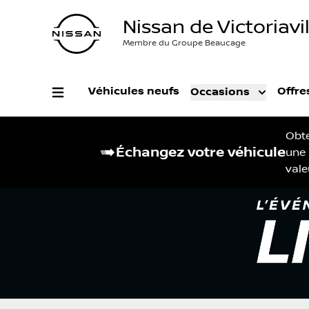
Nissan de Victoriavil
Membre du Groupe Beaucage
Véhicules neufs
Offre
Occasions
Obt
Échangez votre véhicule
une
vale