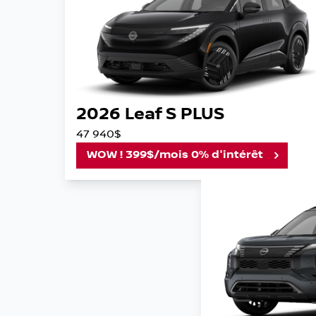
2026 Leaf S PLUS
47 940$
WOW ! 399$/mois 0% d'intérêt