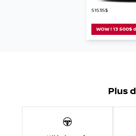
51535$
WOW ! 13 500$ d
Plus d