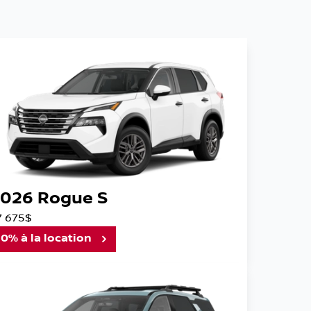
026 Rogue S
7 675$
0% à la location