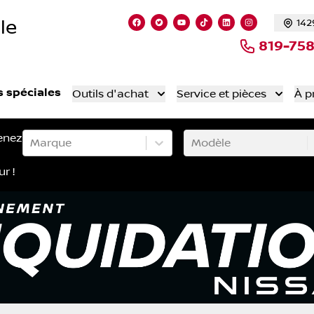
le
142
Lien vers notre page facebook
Lien vers notre compte Twitt
Lien vers notre chaîne 
Lien vers notre comp
Lien vers notre
Lien vers n
819-75
s spéciales
Outils d'achat
Service et pièces
À p
enez
Marque
Modèle
ur !