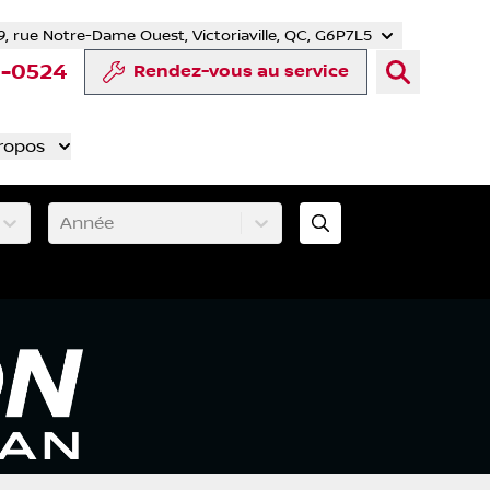
9, rue Notre-Dame Ouest, Victoriaville, QC, G6P7L5
er
YouTube
te Tiktok
 compte LinkedIn
otre compte Instagram
8-0524
Rendez-vous au service
ropos
Année