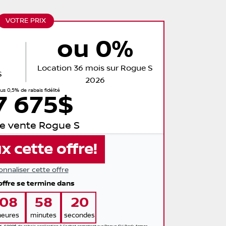
VOTRE PRIX
ou 0%
Location 36 mois sur Rogue S
S
2026
lus 0,5% de rabais fidélité
7 675$
de vente Rogue S
x cette offre!
onnaliser cette offre
offre se termine dans
08
58
19
heures
minutes
secondes