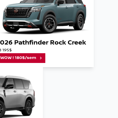
026 Pathfinder Rock Creek
8 195$
WOW ! 180$/sem