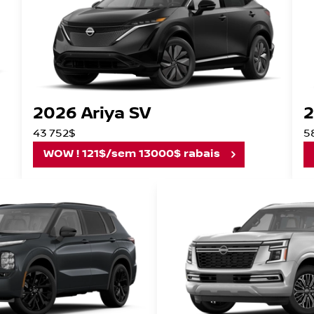
2026 Ariya SV
2
43 752$
5
WOW ! 121$/sem 13000$ rabais