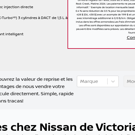
Offres en vigueur du 1 août, 2026 au 31 août, 20
Rock Creek, Platine 2026. Les paiements ne peuve
c injection directe
informatif. * Exemple de location mensuelle basé 
0.4 % sans réduction de 0.5 % pour les propriétair
428 $ [OU, 438 $] avec un acompte de 1199 $ et 
urboᴹᴰ) 3 cylindres à DACT de 1,5 L à
avec kilométrage additionnel à 0,10 $/km. Obligatio
inclus dans les offres annoncées.Les frais d’immatr
Les offres sont disponibles sur approbation du 
peuvent être modifiées sans préavis. Les détaillants
fourni
nt intelligent
Cond
uvrez la valeur de reprise et les
Marque
Mo
tages de nous vendre votre
cule directement. Simple, rapide
ans tracas!
es chez Nissan de Victoria