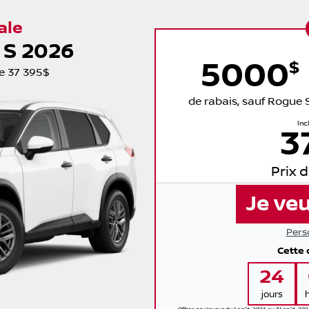
ale
 S 2026
5
000
$
e
37 395$
de rabais, sauf Rogue 
Inc
3
Prix 
Je veu
Pers
Cette 
24
jours