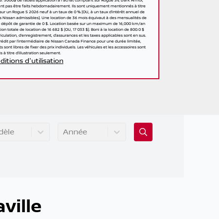
26. 5000$ de rabais application à l'achat comptant sur Rogue SV, Dark Armor,
nt pas être faits hebdomadairement. Ils sont uniquement mentionnés à titre
sur un Rogue S 2026 neuf à un taux de 0 % [OU, à un taux d’intérêt annuel de
es Nissan admissibles]. Une location de 36 mois équivaut à des mensualités de
un dépôt de garantie de 0 $. Location basée sur un maximum de 16,000 km/an
n totale de location de 16 682 $ [OU, 17 033 $]. Boni à la location de 800.0 $
iculation, d’enregistrement, d’assurances et les taxes applicables sont en sus.
crédit par l’intermédiaire de Nissan Canada Finance pour une durée limitée,
 sont libres de fixer des prix individuels. Les véhicules et les accessoires sont
s à titre d’illustration seulement.
itions d'utilisation
dèle
Année
ville