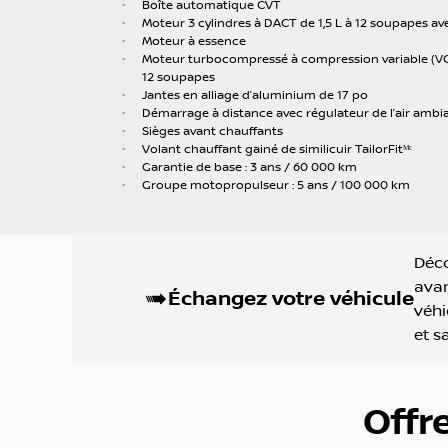
•
Boîte automatique CVT
•
Moteur 3 cylindres à DACT de 1,5 L à 12 soupapes ave
•
Moteur à essence
•
Moteur turbocompressé à compression variable (VC-T
12 soupapes
•
Jantes en alliage d’aluminium de 17 po
•
Démarrage à distance avec régulateur de l’air ambia
•
Sièges avant chauffants
•
Volant chauffant gainé de similicuir TailorFitᴹᶜ
•
Garantie de base : 3 ans / 60 000 km
•
Groupe motopropulseur : 5 ans / 100 000 km
Déco
avan
Échangez votre véhicule
véhi
et s
Offr